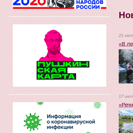
Но
21 июл
«В ле
17 июл
«Речн