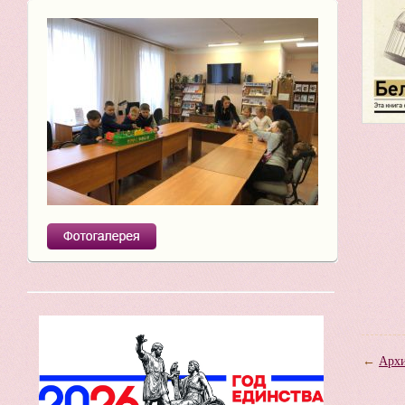
←
Архи