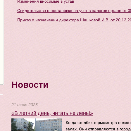
Изменения вносимые в устав
Cвидетельство о постановке на учет в налогов органе от 0
Приказ о назначении директора Шашковой И.В. от 20.12.2
Новости
21 июля 2026
«В летний день, читать не лень!»
Когда столбик термометра ползет
залах. Они отправляются в город