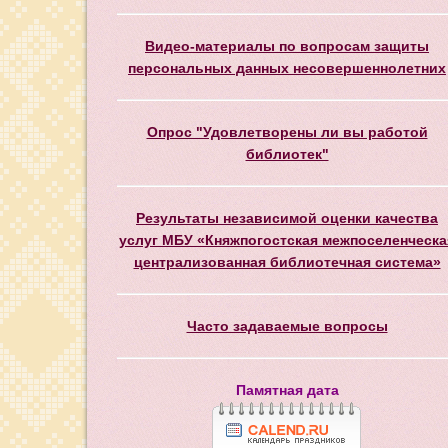
Видео-материалы по вопросам защиты
персональных данных несовершеннолетних
Опрос "Удовлетворены ли вы работой
библиотек"
Результаты независимой оценки качества
услуг МБУ «Княжпогостская межпоселенческа
централизованная библиотечная система»
Часто задаваемые вопросы
Памятная дата