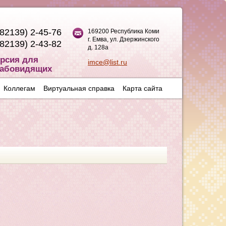
(82139) 2-45-76
169200 Республика Коми
г. Емва, ул. Дзержинского
(82139) 2-43-82
д. 128а
рсия для
imce@list.ru
абовидящих
Коллегам
Виртуальная справка
Карта сайта