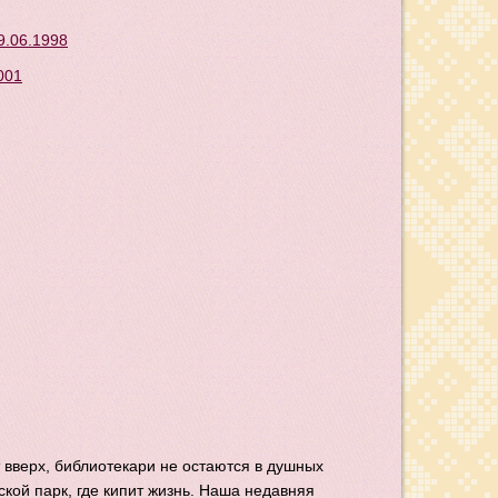
9.06.1998
001
 вверх, библиотекари не остаются в душных
ской парк, где кипит жизнь. Наша недавняя