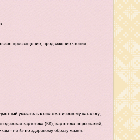
а.
еское просвещение, продвижение чтения.
метный указатель к систематическому каталогу;
еведческая картотека (КК); картотека персоналий;
икам - нет!» по здоровому образу жизни.