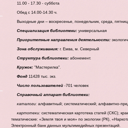
11.00 - 17.30 - суббота
Обед с 14.00-14.30 ч.
Выходные дни – воскресенье, понедельник, среда, пятниц
Специализация библиотеки:
универсальная
Приоритетные направления деятельности:
экологич
Зона обслуживания:
г. Емва,
м. Северный
Структура библиотеки:
абонемент.
Кружок:
"Мастерилка".
Фонд
11428 тыс. экз.
Число пользователей
-701 человек
Справочный аппарат библиотеки:
каталоги:
алфавитный; систематический; алфавитно-пред
картотеки:
систематическая картотека статей (СКС); кра
тематические: «Земля твоя и моя» по экологии (РК), «Наркот
Электронный банк данных мультимедийных презентаций.