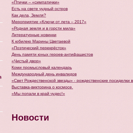
«Птички – «симпатички»
Есть на свете чудный остров
Как дела, Земля?
Мероприятие «Ключи от лета – 2017»
«Родная земля и в горсти мила»
Литературные новинки
К юбилею Марины Цветаевой
«Поэтический перекрёсток»
День памяти юных героев-антифашистов
«Чистый двор»
Коми промысловый календарь
Международный день инвалидов
а
«Свет Рождественской звезды» - рождественские посиделки в
Выставка-викторина о космосе.
«Мы попали в край чудес!»
Новости