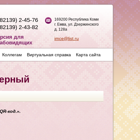
(82139) 2-45-76
169200 Республика Коми
г. Емва, ул. Дзержинского
(82139) 2-43-82
д. 128а
рсия для
imce@list.ru
абовидящих
Коллегам
Виртуальная справка
Карта сайта
верный
QR-код.».