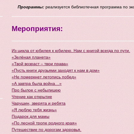
Программы:
реализуется библиотечная программа по э
Мероприятия:
Из цикла от юбилея к юбилею. Нам с книгой всегда по пути.
«Зелёная планета»
«Твой возраст – твои права»
«Пусть книги друзьями заходят к нам в дом»
«Не померкнет летопись побед»
«А завтра была война…»
Про былое с небылицею
Чтение как открытие
Чарушин, зверята и ребята
«Я люблю тебя жизнь»
Подарок для мамы
«По лесной тропе родного края»
Путешествие по дорогам здоровья.