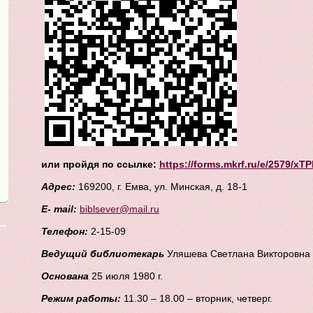
или пройдя по ссылке:
https://forms.mkrf.ru/e/2579/
Адрес:
169200, г
. Емва, ул. Минская, д. 18-1
E
-
mail:
biblsever@mail.ru
Телефон:
2-15-09
Ведущий библиотекарь
Уляшева Светлана Викторовна
Основана
25 июля
1980 г
.
Режим работы:
11.30 – 18.00 – вторник, четверг.