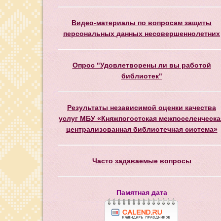
Видео-материалы по вопросам защиты
персональных данных несовершеннолетних
Опрос "Удовлетворены ли вы работой
библиотек"
Результаты независимой оценки качества
услуг МБУ «Княжпогостская межпоселенческа
централизованная библиотечная система»
Часто задаваемые вопросы
Памятная дата