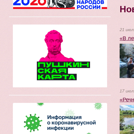
Но
21 июл
«В ле
17 июл
«Речн