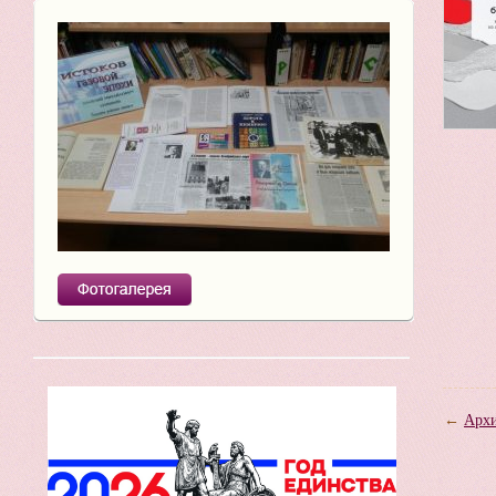
←
Архи