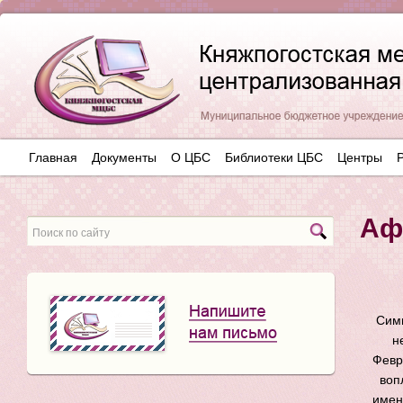
Главная
Документы
О ЦБС
Библиотеки ЦБС
Центры
Аф
Симв
н
Февр
воп
имен