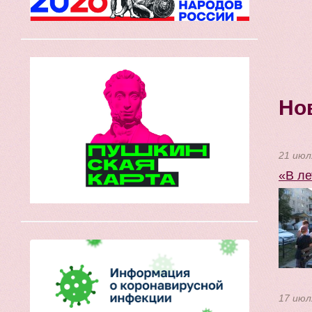
Но
21 июл
«В ле
17 июл