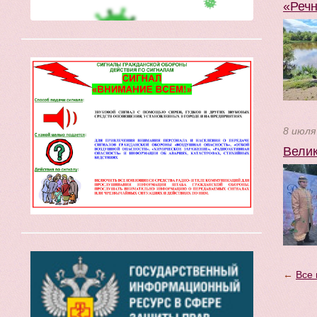
«Речн
8 июля
Велик
←
Все 