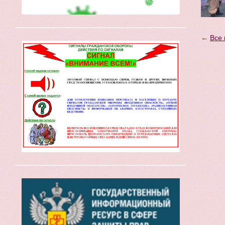
←
Все 