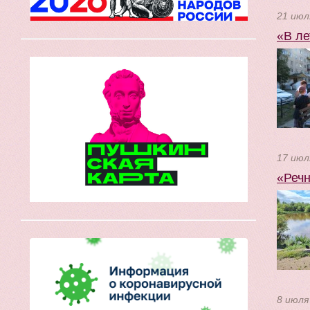
21 июл
«В ле
17 июл
«Речн
8 июля