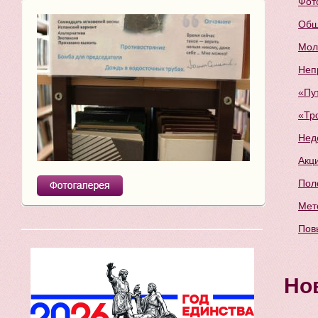
Фот
Общ
Мол
Неп
«Пу
«Тр
Нед
Акц
Пол
Мет
Пов
Но