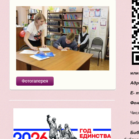
или
Адр
E
-
m
Фон
Чис
Биб
Биб