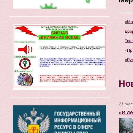
«Мо
Доб
Твое
«Пр
«Ру
Но
21 июл
«В ле