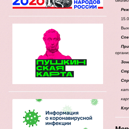
библио
Реж
15.0
Вых
Спе
При
органи
Зон
Стр
Спр
кат
кар
Кл
Мер