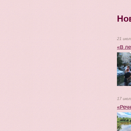
Но
21 июл
«В ле
17 июл
«Речн