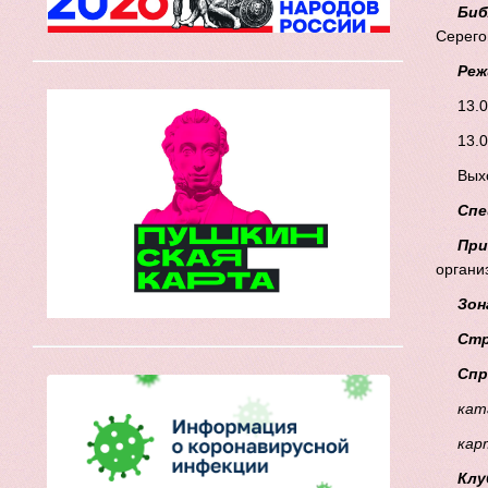
Биб
Серего
Реж
13.0
13.0
Выхо
Спе
При
органи
Зон
Стр
Спр
кат
кар
Клу