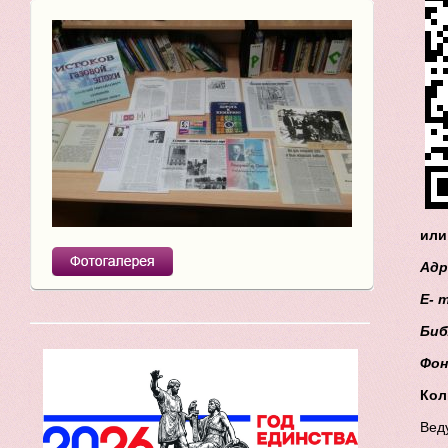
или
Адр
E
-
m
Биб
Фон
Кол
Вед