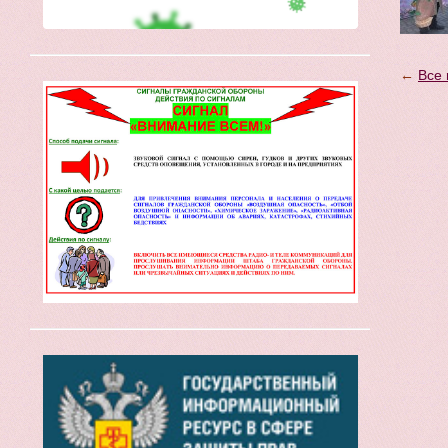
←
Все 