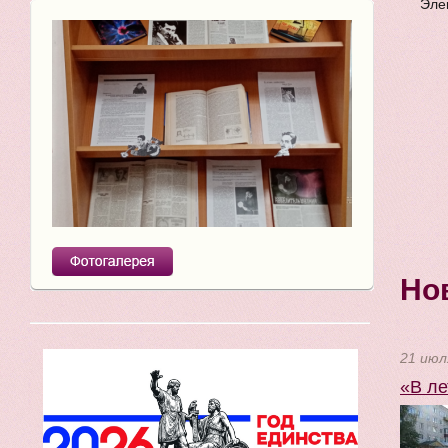
Эле
Но
21 июл
«В ле