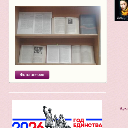
←
Архи