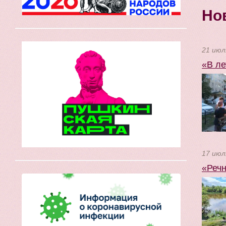
Но
21 июл
«В ле
17 июл
«Речн