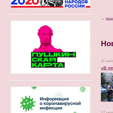
←
Архи
Но
21 июл
«В ле
17 июл