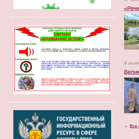
«Речн
8 июля
Велик
←
Все 