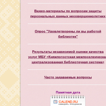
Видео-материалы по вопросам защиты
персональных данных несовершеннолетних
Опрос "Удовлетворены ли вы работой
библиотек"
Результаты независимой оценки качества
услуг МБУ «Княжпогостская межпоселенческа
централизованная библиотечная система»
Часто задаваемые вопросы
Памятная дата