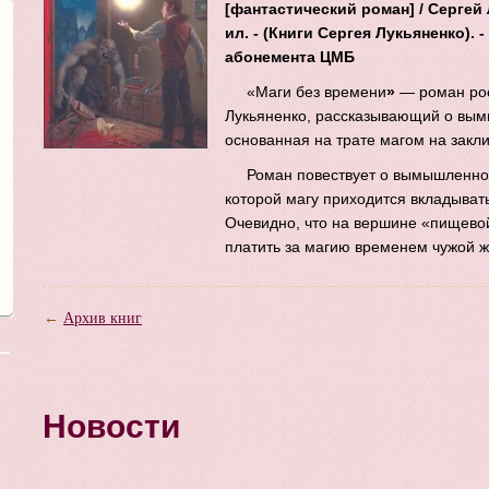
[фантастический роман] / Сергей Лу
ил. - (Книги Сергея Лукьяненко).
абонемента ЦМБ
«Маги без времени
»
— роман рос
Лукьяненко, рассказывающий о вым
основанная на трате магом на закл
Роман повествует о вымышленном
которой магу приходится вкладывать
Очевидно, что на вершине «пищевой
платить за магию временем чужой ж
←
Архив книг
Новости