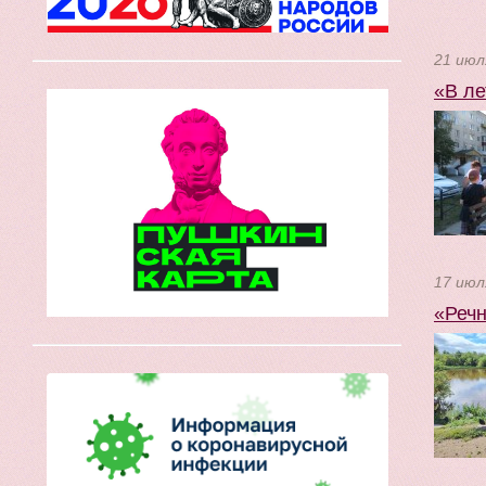
21 июл
«В ле
17 июл
«Речн