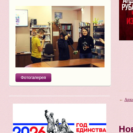
←
Архи
Но