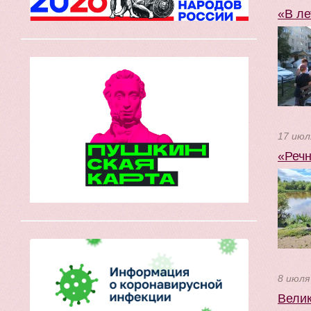
«В ле
17 июл
«Речн
8 июля
Велик