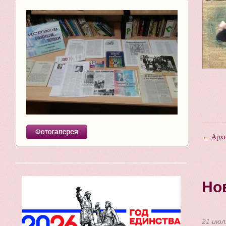
←
Архи
Но
21 июл