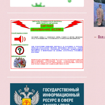
←
Все 