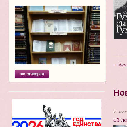
←
Архи
Но
21 июл
«В ле