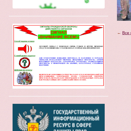
←
Все 