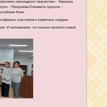
коративно-прикладного творчества» - Киршина
луги» - Прокушева Елизавета (куратор –
еспублики Коми.
ртификаты участников и памятные подарки.
ами. И напоминаем, что осенью начнется новый