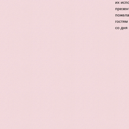
их исп
презен
пожела
гостям
со дня