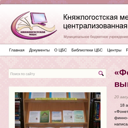
Главная
Документы
О ЦБС
Библиотеки ЦБС
Центры
«Ф
вы
20 авг
18 
«Фонет
финно-
написа