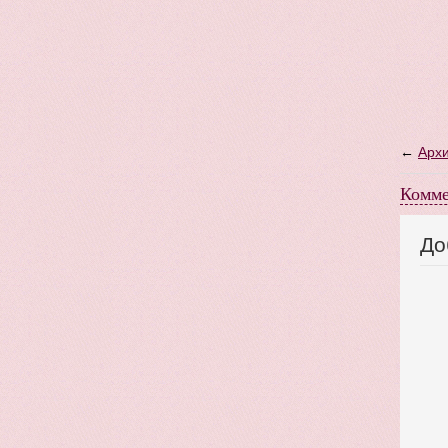
←
Архи
Комме
До