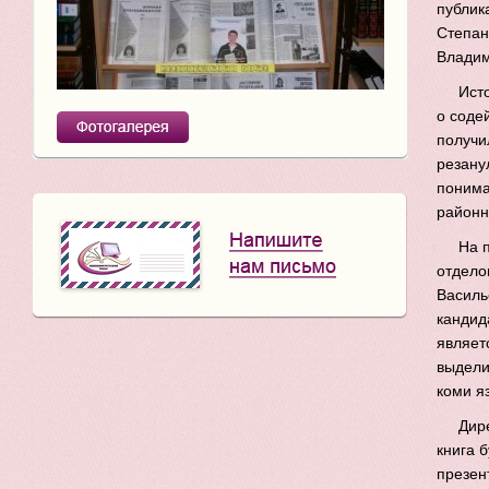
публик
Степан
Владим
Ист
о соде
получи
резану
понима
районн
На 
отдело
Василь
кандид
являет
выдели
коми я
Дир
книга 
презен