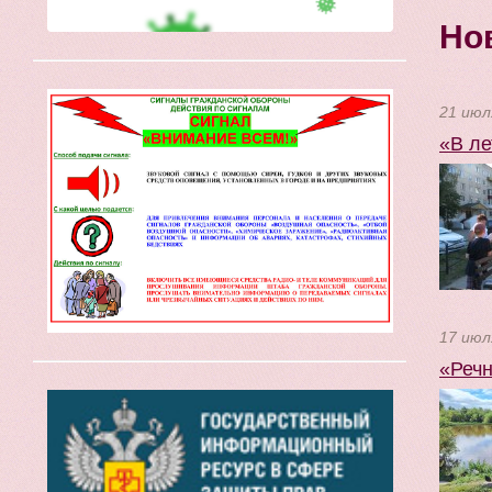
Но
21 июл
«В ле
17 июл
«Речн