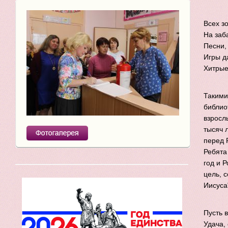
Всех з
На заб
Песни,
Игры д
Хитрые
Такими
библио
взросл
тысяч 
перед 
Ребята
год и 
цель, 
Иисуса
Пусть 
Удача, 