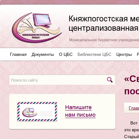
Главная
Документы
О ЦБС
Библиотеки ЦБС
Центры
«С
пос
Глав
Вот
это вр
Старый