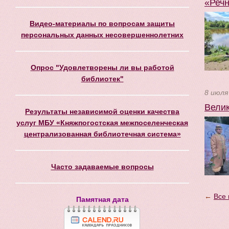
«Речн
Видео-материалы по вопросам защиты
персональных данных несовершеннолетних
Опрос "Удовлетворены ли вы работой
библиотек"
8 июля
Велик
Результаты независимой оценки качества
услуг МБУ «Княжпогостская межпоселенческая
централизованная библиотечная система»
Часто задаваемые вопросы
←
Все 
Памятная дата