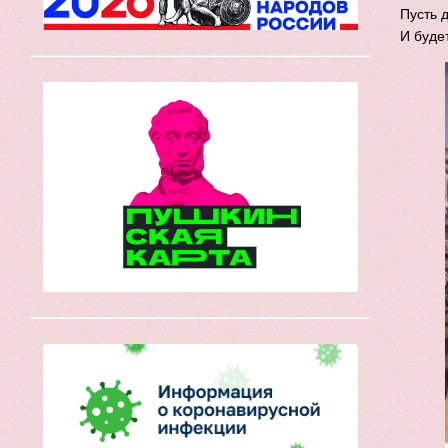
Пусть 
И буде