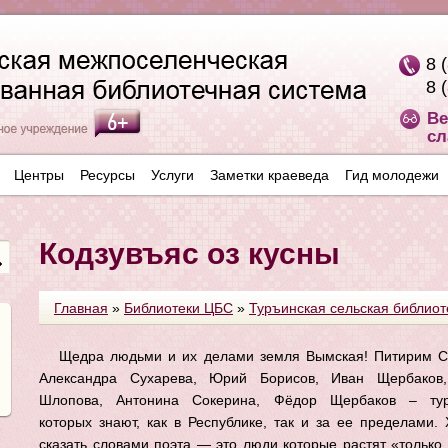
8 
8 
Ве
сл
Центры
Ресурсы
Услуги
Заметки краеведа
Гид молодежи
Кодзувъяс оз кусны
Главная
»
Библиотеки ЦБС
»
Туръинская сельская библиоте
Щедра людьми и их делами земля Вымская! Питирим С
Александра Сухарева, Юрий Борисов, Иван Щербаков,
Шлопова, Антонина Сокерина, Фёдор Щербаков – тур
которых знают, как в Республике, так и за ее пределами. 
сказать словами поэта — это люди которые растят «только