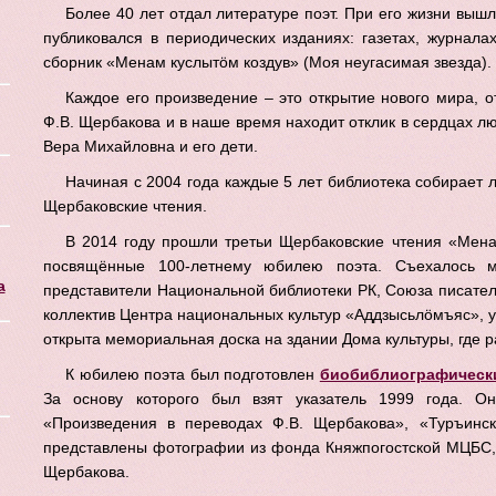
Более 40 лет отдал литературе поэт. При его жизни вышл
публиковался в периодических изданиях: газетах, журнала
сборник «Менам куслытöм коздув» (Моя неугасимая звезда).
Каждое его произведение – это открытие нового мира, о
Ф.В. Щербакова и в наше время находит отклик в сердцах л
Вера Михайловна и его дети.
Начиная с 2004 года каждые 5 лет библиотека собирает 
Щербаковские чтения.
В 2014 году прошли третьи Щербаковские чтения «Мена
посвящённые 100-летнему юбилею поэта. Съехалось м
а
представители Национальной библиотеки РК, Союза писател
коллектив Центра национальных культур «Аддзысьлӧмъяс», 
открыта мемориальная доска на здании Дома культуры, где 
К юбилею поэта был подготовлен
биобиблиографическ
За основу которого был взят указатель 1999 года. О
«Произведения в переводах Ф.В. Щербакова», «Туръинск
представлены фотографии из фонда Княжпогостской МЦБС, 
Щербакова.