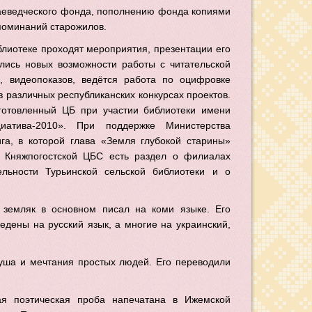
аеведческого фонда, пополнению фонда копиями
поминаний старожилов.
блиотеке проходят мероприятия, презентации его
ились новых возможности работы с читательской
, видеопоказов, ведётся работа по оцифровке
в различных республиканских конкурсах проектов.
готовленный ЦБ при участии библиотеки имени
иатива-2010». При поддержке Министерства
а, в которой глава «Земля глубокой старины»
 Княжпогостской ЦБС есть раздел о филиалах
льности Турьинской сельской библиотеки и о
 земляк в основном писал на коми языке. Его
едены на русский язык, а многие на украинский,
душа и мечтания простых людей. Его переводили
ая поэтическая проба напечатана в Ижемской