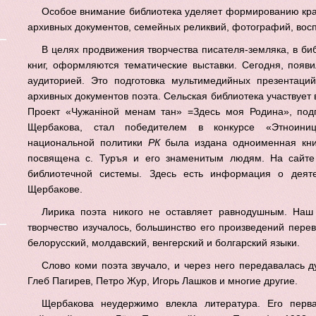
Особое внимание библиотека уделяет формированию кр
архивных документов, семейных реликвий, фотографий, вос
В целях продвижения творчества писателя-земляка, в би
книг, оформляются тематические выставки. Сегодня, появ
аудиторией. Это подготовка мультимедийных презентаций
архивных документов поэта. Сельская библиотека участвует 
Проект «Чужанiной менам тан» =Здесь моя Родина», под
Щербакова, стал победителем в конкурсе «Этноиниц
национальной политики
РК
была издана одноименная книг
посвящена с. Туръя и его знаменитым людям. На сайте
библиотечной системы. Здесь есть информация о деяте
Щербакове.
Лирика поэта никого не оставляет равнодушным. Наш
творчество изучалось, большинство его произведений перев
белорусский, молдавский, венгерский и болгарский языки.
Слово коми поэта звучало, и через него передавалась 
Глеб Пагирев, Петро Жур, Игорь Лашков и многие другие.
Щербакова неудержимо влекла литература. Его перв