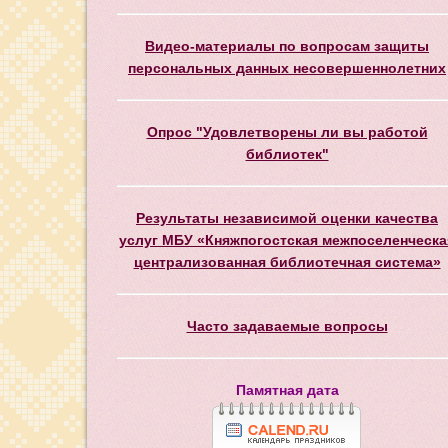
Видео-материалы по вопросам защиты
персональных данных несовершеннолетних
Опрос "Удовлетворены ли вы работой
библиотек"
Результаты независимой оценки качества
услуг МБУ «Княжпогостская межпоселенческа
централизованная библиотечная система»
Часто задаваемые вопросы
Памятная дата