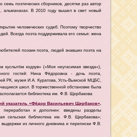
о семь поэтических сборников, десятки раз автор
х, альманахах. В 2010 году вышел в свет новый
ткрытие человеческих судеб. Поэтому творчество
юдей. Всегда поэта поддерживала его семья: жена
любителей поэзии поэта, людей знавших поэта на
м куслытöм кодзув» («Моя неугасимая звезда»),
ного гостей: Нина Фёдоровна - дочь поэта,
ей РК, музея И.А. Куратова, Усть-Вымской МЦБС,
учащиеся школ. В торжественной обстановке была
располагается библиотека им. Ф.В. Щербакова
ий указатель «Фёдор Васильевич Щербаков»
.
н переработан и дополнен: введены разделы
ая сельская библиотека им. Ф.В. Щербакова»;
выдержки из личного дневника и переписки Ф.В.