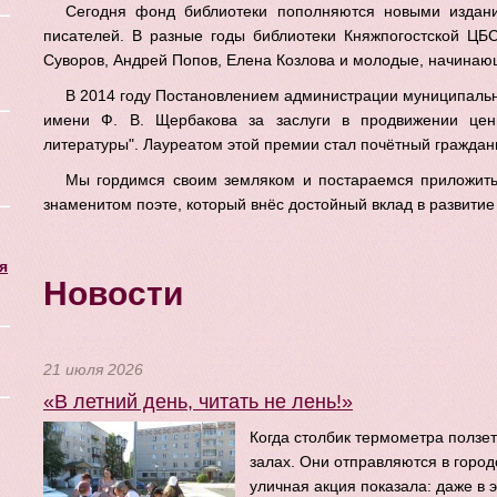
Сегодня фонд библиотеки пополняются новыми издани
писателей. В разные годы библиотеки Княжпогостской ЦБ
Суворов, Андрей Попов, Елена Козлова и молодые, начинаю
В 2014 году Постановлением администрации муниципальн
имени Ф. В. Щербакова за заслуги в продвижении цен
литературы". Лауреатом этой премии стал почётный граждани
Мы гордимся своим земляком и постараемся приложить
знаменитом поэте, который внёс достойный вклад в развитие
я
Новости
21 июля 2026
«В летний день, читать не лень!»
Когда столбик термометра ползет
залах. Они отправляются в город
уличная акция показала: даже в 