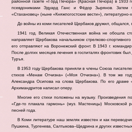
районной газете «Гӧрд Печора» (Красная Печора) в 1933 г
псевдонимами Эдуард Ганс и Фёдор Зырянов. Затем б
«Стахановец» (ныне «Княжпогостские вести»), литературно-
До войны из коми писателей Щербаков дружил, общался,
1941 год. Великая Отечественная война не обошла ст
направляет Щербакова начальником стрелково-спортивного
его отправляют на Воронежский фронт. В
1943 г
. командир
После долгих месяцев лечения в госпиталях фронтовик был 
Туръя.
В 1953 году Щербакова приняли в члены Союза писателей,
стихов «Менам Отчизна» («Моя Отчизна»). В том же го
Александра Осипова на слова Щербакова. По его драме «
Архимандритов написал оперу.
Многие его стихи положены на музыку. Произведения по
«Где-то плакала гармонь» (муз. Мастеницы) Московской 
песней года.
В Коми литературе наш земляк известен и как переводч
Пушкина, Тургенева, Салтыкова–Щедрина и других известных 