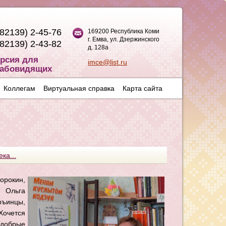
(82139) 2-45-76
169200 Республика Коми
г. Емва, ул. Дзержинского
(82139) 2-43-82
д. 128а
рсия для
imce@list.ru
абовидящих
Коллегам
Виртуальная справка
Карта сайта
ка...
орокин,
 Ольга
ъинцы,
Хочется
 добрые