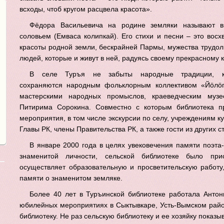
всходы, чтоб кругом расцвела красота».
Фёдора Васильевича на родине земляки называют 
соловьем (Емваса колипкай). Его стихи и песни – это восх
красоты родной земли, бескрайней Пармы, мужества трудо
людей, которые и живут в ней, радуясь своему прекрасному 
В селе Туръя не забыты народные традиции, к
сохраняются народным фольклорным коллективом «Йӧлӧ
мастерскими народных промыслов, краеведческим муз
Питирима Сорокина. Совместно с которым библиотека п
мероприятия, в том числе экскурсии по селу, учреждениям к
Главы РК, члены Правительства РК, а также гости из других с
В январе 2000 года в целях увековечения памяти поэта
знаменитой личности, сельской библиотеке было пр
осуществляет образовательную и просветительскую работ
памяти о знаменитом земляке.
Более 40 лет в Туръинской библиотеке работала Анто
юбилейных мероприятиях в Сыктывкаре, Усть-Вымском райо
библиотеку. Не раз сельскую библиотеку и ее хозяйку показ