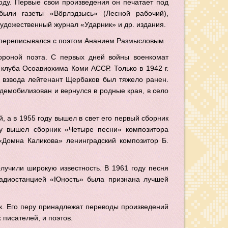
оду. Первые свои произведения он печатает под
ыли газеты «Вӧрлэдзысь» (Лесной рабочий),
художественный журнал «Ударник» и др. издания.
 переписывался с поэтом Ананием Размысловым.
ороной поэта. С первых дней войны военкомат
 клуба Осоавиохима Коми АССР. Только в
1942 г
.
 взвода лейтенант Щербаков был тяжело ранен.
демобилизован и вернулся в родные края, в село
 а в 1955 году вышел в свет его первый сборник
ду вышел сборник «Четыре песни» композитора
Домна Каликова» ленинградский композитор Б.
лучили широкую известность. В 1961 году песня
радиостанцией «Юность» была признана лучшей
ик. Его перу принадлежат переводы произведений
писателей, и поэтов.