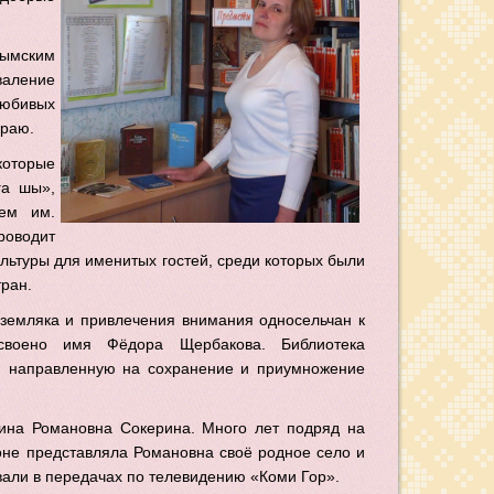
вымским
валение
любивых
краю.
оторые
га шы»,
еем им.
роводит
ультуры для именитых гостей, среди которых были
тран.
-земляка и привлечения внимания односельчан к
исвоено имя Фёдора Щербакова. Библиотека
у, направленную на сохранение и приумножение
нина Романовна Сокерина. Много лет подряд на
не представляла Романовна своё родное село и
ывали в передачах по телевидению «Коми Гор».