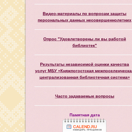
Видео-материалы по вопросам защиты
персональных данных несовершеннолетних
Опрос "Удовлетворены ли вы работой
библиотек"
Результаты независимой оценки качества
услуг МБУ «Княжпогостская межпоселенческа
централизованная библиотечная система»
Часто задаваемые вопросы
Памятная дата