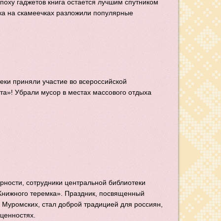
эпоху гаджетов книга остается лучшим спутником
рка на скамеечках разложили популярные
еки приняли участие во всероссийской
та»! Убрали мусор в местах массового отдыха
ерности, сотрудники центральной библиотеки
Книжного теремка». Праздник, посвященный
 Муромских, стал доброй традицией для россиян,
ценностях.