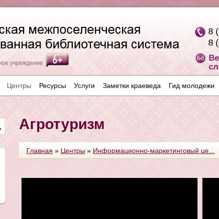
8 
8 
Ве
сл
Центры
Ресурсы
Услуги
Заметки краеведа
Гид молодежи
Агротуризм
Главная
»
Центры
»
Информационно-маркетинговый це...