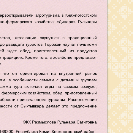
ервооткрыватели агротуризма в Княжпогостском
ско-фермерского хозяйства «Динара»
Гульнары
истов, желающих окунуться в традиционный
до двадцати туристов. Горожан научат печь коми
тей ждет обед, приготовленный из продуктов
их традициях.
Кроме того, в хозяйстве предлагают
е.
 что он ориентирован на внутренний рынок
лям, в особенности семьям с детьми и группам
амма тура включает игры на свежем воздухе,
ым фермерским хозяйством, обед, приготовленный
риобрести приезжающим туристам. Расположение
пности от Сыктывкара делает это предложение
КФХ Размыслова Гульнара Сагитовна
 169200, Республика Коми, Княжпогостский район,