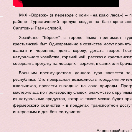
КФХ
«Вöрвож»
(в переводе с коми «на краю леса»)
– п
районе.
Туристический продукт создан на базе крестьян
Сагитовны Размысловой.
Хозяйство "Вöрвож" в городе Емва принимает тур
крестьянский быт. Одновременно в хозяйстве могут принять 
шаньги и черинянь, доить корову, делать творог. Гос
натурального хозяйства, горячий чай, рассказ о крестьянск
совершить прогулку на лошадях - верхом, в санях или бричк
Большим преимуществом данного тура является то,
республики. Это прекрасная возможность городским жите
школьников, провести выходные на лоне природы. Прогр
мастер-класс по производству сливок, знакомство с крупн
из натуральных продуктов, которые также можно будет п
фермерского хозяйства - в пределах транспортной досту
интересным и для бизнес-туристов.
Адрес хозяйства: