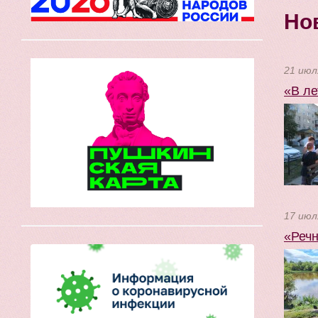
Но
21 июл
«В ле
17 июл
«Речн