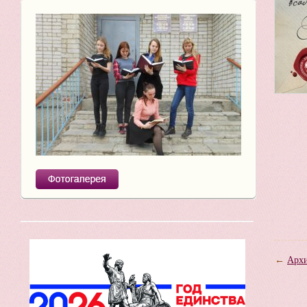
←
Архи