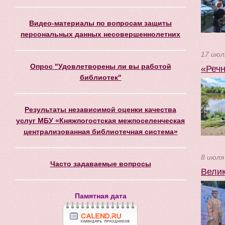
Видео-материалы по вопросам защиты
персональных данных несовершеннолетних
17 июл
Опрос "Удовлетворены ли вы работой
«Речн
библиотек"
Результаты независимой оценки качества
услуг МБУ «Княжпогостская межпоселенческая
централизованная библиотечная система»
8 июля
Часто задаваемые вопросы
Велик
Памятная дата