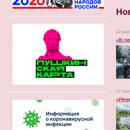
Но
21 июл
«В ле
17 июл
«Речн