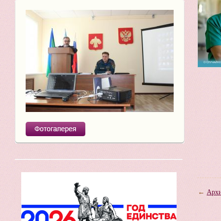
←
Архи