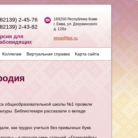
(82139) 2-45-76
169200 Республика Коми
г. Емва, ул. Дзержинского
(82139) 2-43-82
д. 128а
рсия для
imce@list.ru
абовидящих
Коллегам
Виртуальная справка
Карта сайта
фодия
сса общеобразовательной школы №1 провели
ьтуры. Библиотекари рассказали о вкладе
али, как трудно учиться без привычных букв.
аголь» - и прошли семь станций: «Грамотейка»