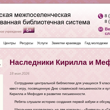
8 
8 
Ве
сл
Центры
Ресурсы
Услуги
Заметки краеведа
Гид молодежи
Наследники Кирилла и Ме
18 мая 2026
Сотрудники центральной библиотеки для учащихся 9 кла
квест-игру, посвященную Дню славянской письменности и кул
Кирилла и Мефодия в развитие письменности.
Ребята слушали историю создания первой азбуки и обсужд
Школьники разделились на две команды - «Буквица» и «Гл