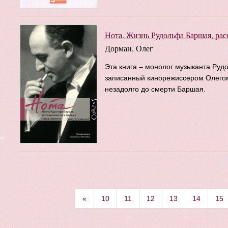
Нота. Жизнь Рудольфа Баршая, рас
Дорман, Олег
Эта книга – монолог музыканта Руд
записанный кинорежиссером Олегом
незадолго до смерти Баршая.
«
10
11
12
13
14
15