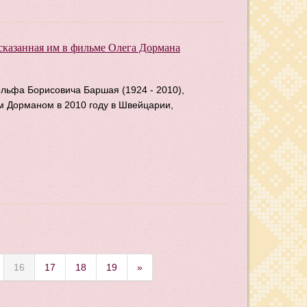
сказанная им в фильме Олега Дормана
ольфа Борисовича Баршая (1924 - 2010),
 Дорманом в 2010 году в Швейцарии,
16
17
18
19
»