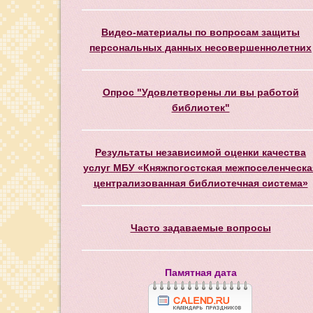
Видео-материалы по вопросам защиты
персональных данных несовершеннолетних
Опрос "Удовлетворены ли вы работой
библиотек"
Результаты независимой оценки качества
услуг МБУ «Княжпогостская межпоселенческа
централизованная библиотечная система»
Часто задаваемые вопросы
Памятная дата