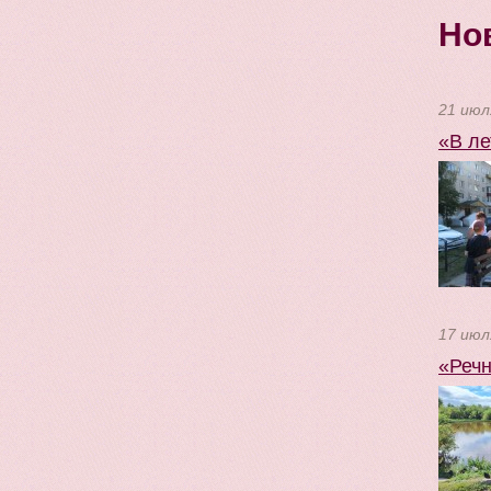
Но
21 июл
«В ле
17 июл
«Речн