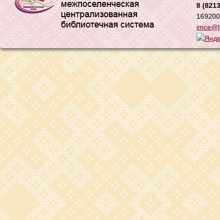
8 (8213
169200,
imce@li